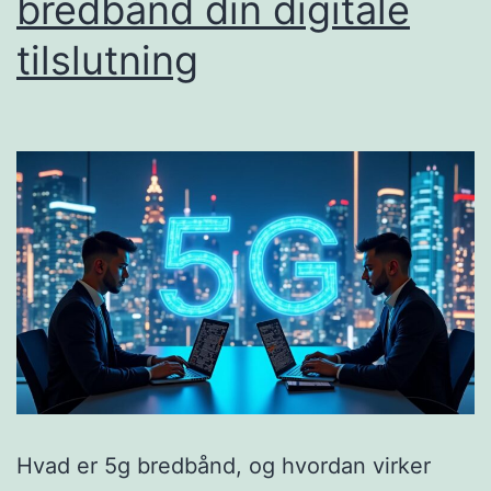
bredbånd din digitale
til
tilslutning
en
lav
pris
Hvad er 5g bredbånd, og hvordan virker