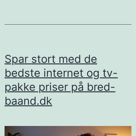
din
digitale
tilslutning
Spar stort med de
bedste internet og tv-
pakke priser på bred-
baand.dk