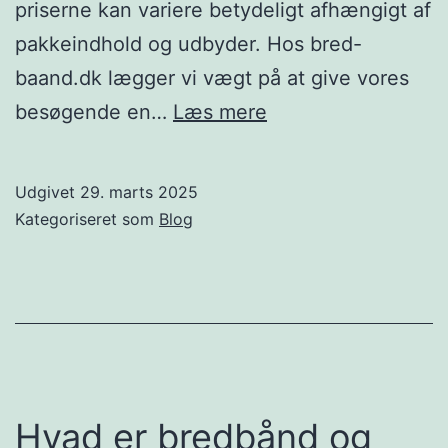
priserne kan variere betydeligt afhængigt af
pakkeindhold og udbyder. Hos bred-
baand.dk lægger vi vægt på at give vores
Spar
besøgende en…
Læs mere
stort
med
Udgivet
29. marts 2025
de
Kategoriseret som
Blog
bedste
internet
og
tv-
pakke
priser
Hvad er bredbånd og