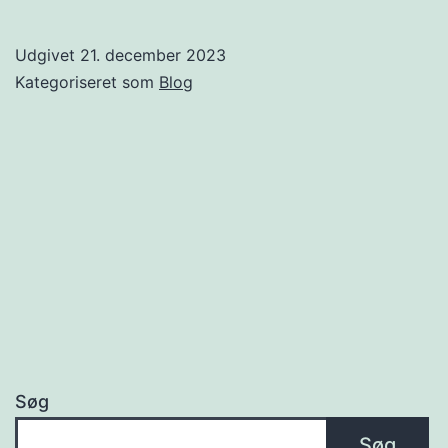
er
bredbånd
Udgivet
21. december 2023
og
Kategoriseret som
Blog
hvordan
finder
jeg
den
bedste
udbyder?
Søg
Søg