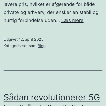
lavere pris, hvilket er afgørende for både
private og erhverv, der ønsker en stabil og
Guide
hurtig forbindelse uden…
Læs mere
til
billig
Udgivet
12. april 2025
fibernet
Kategoriseret som
Blog
–
Sådan
får
du
den
bedste
Sådan revolutionerer 5G
internetfo