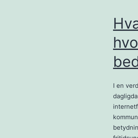
Hva
hvo
bed
I en verd
dagligda
internet
kommunik
betydnin