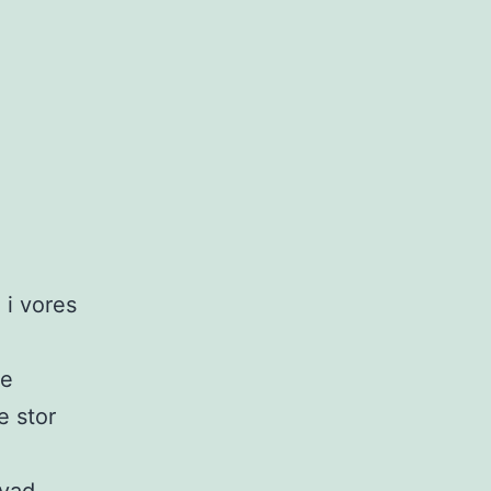
 i vores
ne
e stor