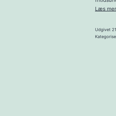
fritidsu
Læs me
Udgivet
2
Kategoris